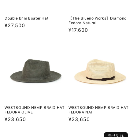
Double brim Boater Hat
【The Blueno Works】Diamond
Fedora Natural
通
¥27,500
通
¥17,600
常
常
価
価
格
格
WESTBOUND HEMP BRAID HAT
WESTBOUND HEMP BRAID HAT
FEDORA OLIVE
FEDORA NAT
通
¥23,650
通
¥23,650
常
常
価
価
売り切れ