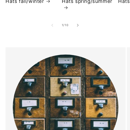
Hats fall/winter
Hats spring/summer
Hats
の
1
/
10