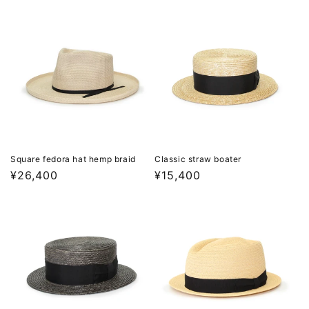
Square fedora hat hemp braid
Classic straw boater
通
¥26,400
通
¥15,400
常
常
価
価
格
格