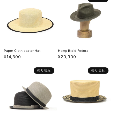
格
格
Paper Cloth boater Hat
Hemp Braid Fedora
通
¥14,300
通
¥20,900
常
常
価
価
売り切れ
売り切れ
格
格