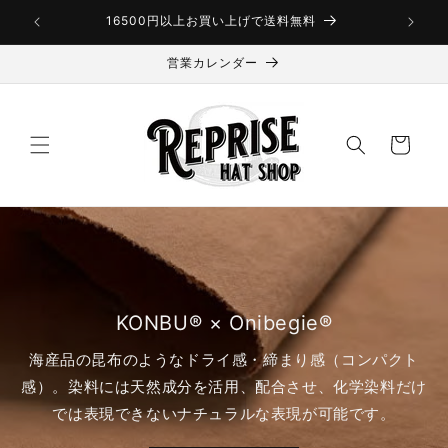
コンテ
ンツに
16500円以上お買い上げで送料無料
進む
営業カレンダー
カ
ー
ト
KONBU® × Onibegie®
海産品の昆布のようなドライ感・締まり感（コンパクト
感）。染料には天然成分を活用、配合させ、化学染料だけ
では表現できないナチュラルな表現が可能です。