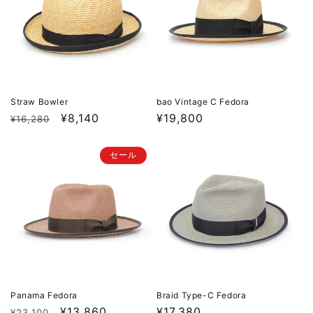
Straw Bowler
bao Vintage C Fedora
通
セ
¥8,140
通
¥19,800
¥16,280
常
ー
常
価
ル
価
セール
格
価
格
格
Panama Fedora
Braid Type-C Fedora
通
セ
¥13,860
通
¥17,380
¥23,100