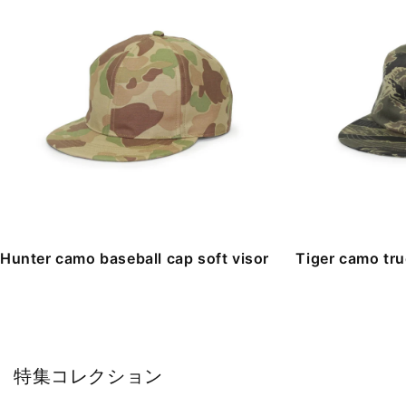
Hunter camo baseball cap soft visor
Tiger camo tru
特集コレクション