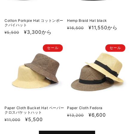
Cotton Porkpie Hat コットンポー
Hemp Braid Hat black
クパイハット
通
セ
¥11,550から
¥16,500
通
セ
¥3,300から
¥5,500
常
ー
常
ー
価
ル
価
ル
格
価
セール
セール
格
価
格
格
Paper Cloth Bucket Hat ペーパー
Paper Cloth Fedora
クロスバケットハット
通
セ
¥6,600
¥13,200
通
セ
¥5,500
¥11,000
常
ー
常
ー
価
ル
価
ル