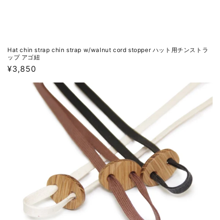
Hat chin strap chin strap w/walnut cord stopper ハット用チンストラ
ップ アゴ紐
通
¥3,850
常
価
格