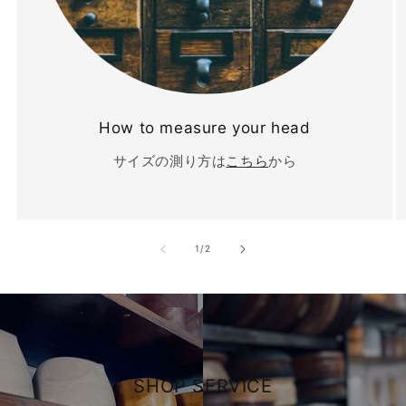
How to measure your head
サイズの測り方は
こちら
から
の
1
/
2
SHOP SERVICE