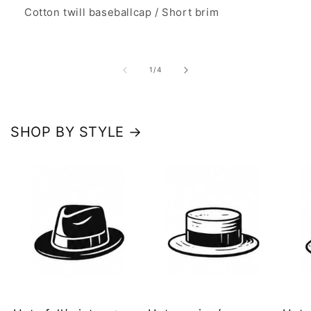
Cotton twill baseballcap / Short brim
の
1
/
4
SHOP BY STYLE →