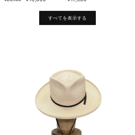
常
ー
常
価
ル
価
すべてを表示する
格
価
格
格