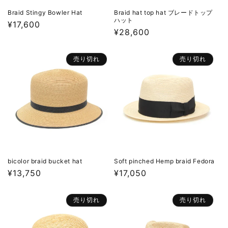
Braid Stingy Bowler Hat
Braid hat top hat ブレードトップ
ハット
通
¥17,600
通
¥28,600
常
常
価
価
格
売り切れ
売り切れ
格
bicolor braid bucket hat
Soft pinched Hemp braid Fedora
通
¥13,750
通
¥17,050
常
常
価
価
売り切れ
売り切れ
格
格